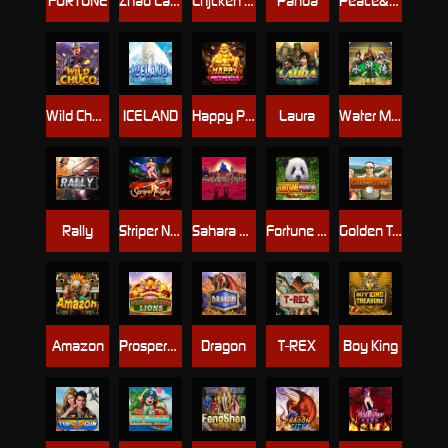
FORTUNE
Zhao Cai Jin Bao
Chjcken Djnner
Panda
Peace&Long Life
Wild Chuco
ICELAND
Happy Prosperous
Laura
Water Margin
Rally
Striper Night
Sahara Gold
Fortune Panda
Golden Tour
Amazon
Prosperous Lions
Dragon
T-REX
Boy King