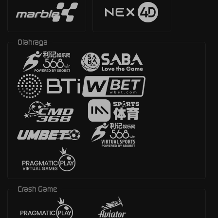
Olahraga
Crash Game