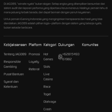
Di JAGO89, “winrate nyata” bukan slogan. Setiap angka yang ditampilkan bersumber dari
sistem audit dan laporan performa yang diperbarui terus-menerus. Hasilnya: pemain tahu di
mana peluang terbaik berada, dan dapat bermain dengan penuh keyakinan.
Untuk pemain iGaming Indonesia yang menginginkan transparansi dan hasil yang bisa
diandalkan, JAGO89 adalah pilihan logis—platform dengan sistem yang bekerja nyata,
bukan sekadar berbicara.
Kebijaksanaan
Platform
Kategori
Dukungan
Komunitas
Tentang JAGO89
Promosi
Hot
+62815493
Games
61982
Responsible
Loyalty
Gambling
Slots
Referral
Pusat Bantuan
Live
Casino
Syarat dan
Ketentuan
Race
Togel
Olahraga
Crash