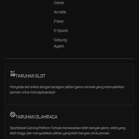
Game
Arcade
Poker
E-Sports
Sabung
Ayam
TARUHAN SLOT
Penyedia slot online dengan beragam pilihan game menarik yang memudahkan
pemain untuk mencapai jackpot
TARUHAN OLAHRAGA
Sportsbook Gaming Platform Terbaik menawarkan lebih banyak game, odds yang
lebih tinggi, dan menyediakan pilihan yang lebih banyak untuk pemain.