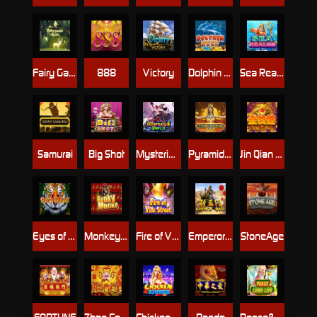
Fairy Garden
888
Victory
Dolphin Reef
Sea Realms
Samurai
Big Shot
Mysterious Witch
Pyramid Adventure
Jin Qian Wa
Eyes of Fortune
Monkey Slots
Fire of Villa Street
Emperor Gate
StoneAge