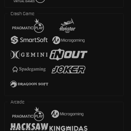
Crash Game
Arcade