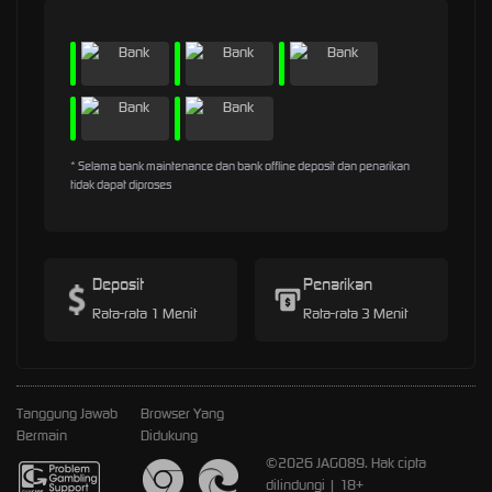
* Selama bank maintenance dan bank offline deposit dan penarikan
tidak dapat diproses
Deposit
Penarikan
Rata-rata 1 Menit
Rata-rata 3 Menit
Tanggung Jawab
Browser Yang
Bermain
Didukung
©2026 JAGO89. Hak cipta
dilindungi | 18+