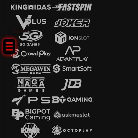
Tap Me!