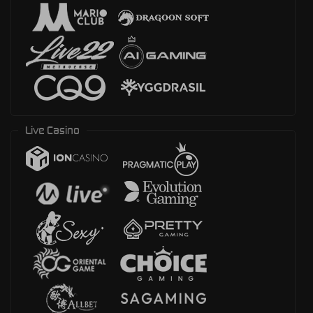
Live Casino