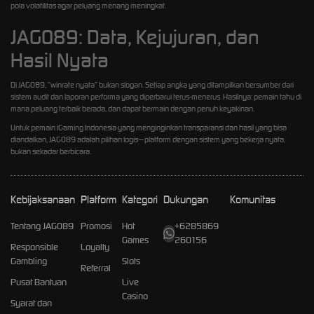
pola volatilitas agar peluang menang meningkat.
JAGO89: Data, Kejujuran, dan
Hasil Nyata
Di JAGO89, “winrate nyata” bukan slogan. Setiap angka yang ditampilkan bersumber dari
sistem audit dan laporan performa yang diperbarui terus-menerus. Hasilnya: pemain tahu di
mana peluang terbaik berada, dan dapat bermain dengan penuh keyakinan.
Untuk pemain iGaming Indonesia yang menginginkan transparansi dan hasil yang bisa
diandalkan, JAGO89 adalah pilihan logis—platform dengan sistem yang bekerja nyata,
bukan sekadar berbicara.
Kebijaksanaan
Platform
Kategori
Dukungan
Komunitas
Tentang JAGO89
Promosi
Hot
+6285869
Games
260156
Responsible
Loyalty
Gambling
Slots
Referral
Pusat Bantuan
Live
Casino
Syarat dan