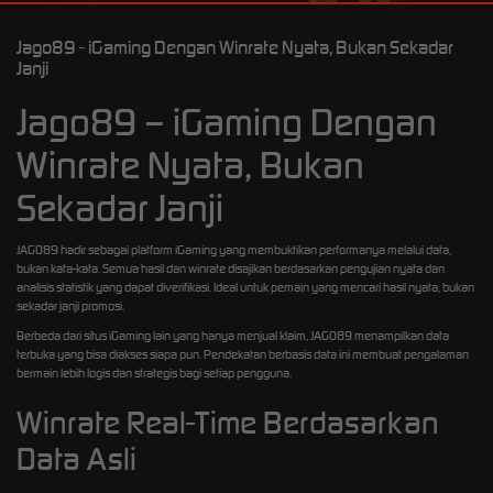
Jago89 - iGaming Dengan Winrate Nyata, Bukan Sekadar
Janji
Jago89 – iGaming Dengan
Winrate Nyata, Bukan
Sekadar Janji
JAGO89 hadir sebagai platform iGaming yang membuktikan performanya melalui data,
bukan kata-kata. Semua hasil dan winrate disajikan berdasarkan pengujian nyata dan
analisis statistik yang dapat diverifikasi. Ideal untuk pemain yang mencari hasil nyata, bukan
sekadar janji promosi.
Berbeda dari situs iGaming lain yang hanya menjual klaim, JAGO89 menampilkan data
terbuka yang bisa diakses siapa pun. Pendekatan berbasis data ini membuat pengalaman
bermain lebih logis dan strategis bagi setiap pengguna.
Winrate Real-Time Berdasarkan
Data Asli