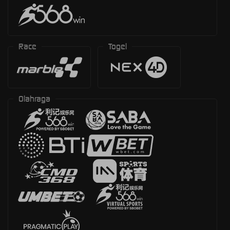
Race
Togel
Olahraga