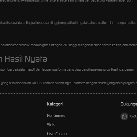
 atau angka fiktif—semua performa tercatat secara sistematis dan dapat diuji kembali kapan pun.
il sesuai data. Tingkat kepuasan tinggi menjadi bukti nyata bahwa platform ini menepati setiap 
erdasarkan statistik: memilih game dengan RTP tinggi, mengelola saldo secara efisien, dan mema
n Hasil Nyata
ersumber dari sistem audit dan laporan performa yang diperbarui terus-menerus. Hasilnya: pemai
yang bisa diandalkan, JAGO89 adalah pilihan logis—platform dengan sistem yang bekerja nyata, 
Kategori
Dukung
Hot Games
+62
Slots
Live Casino