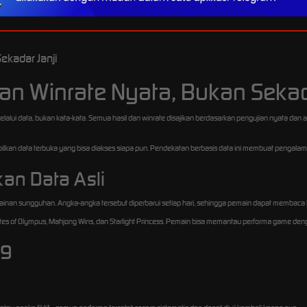
ekadar Janji
n Winrate Nyata, Bukan Sekada
i data, bukan kata-kata. Semua hasil dan winrate disajikan berdasarkan pengujian nyata dan anali
lkan data terbuka yang bisa diakses siapa pun. Pendekatan berbasis data ini membuat pengalaman
an Data Asli
ainan sungguhan. Angka-angka tersebut diperbarui setiap hari, sehingga pemain dapat membaca 
ates of Olympus, Mahjong Wins, dan Starlight Princess. Pemain bisa memantau performa game deng
89