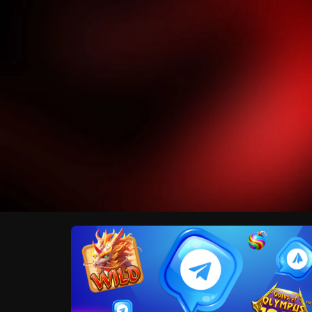
su****1
IDR
647,600.00
Gates of Olympus 1000
dedeko****h
IDR
644,240.00
Starlight Princess Super Scatter
karamb****x
IDR
552,600.00
Gates of Olympus 1000
gaga****0
IDR
486,200.00
Mahjong Wins 3 – Black
Scatter
callme****8
IDR
465,750.00
Sweet Bonanza 1000