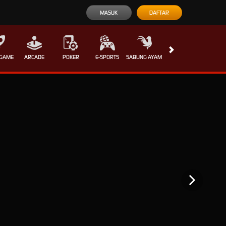
MASUK
DAFTAR
 GAME
ARCADE
POKER
E-SPORTS
SABUNG AYAM
PROMOSI