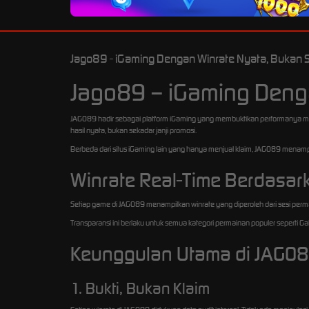
Jago89 - iGaming Dengan Winrate Nyata, Bukan S
Jago89 – iGaming Denga
JAGO89 hadir sebagai platform iGaming yang membuktikan performanya melalu
hasil nyata, bukan sekadar janji promosi.
Berbeda dari situs iGaming lain yang hanya menjual klaim, JAGO89 menampi
Winrate Real-Time Berdasark
Setiap game di JAGO89 menampilkan winrate yang diperoleh dari sesi perm
Transparansi ini berlaku untuk semua kategori permainan populer seperti G
Keunggulan Utama di JAGO
1. Bukti, Bukan Klaim