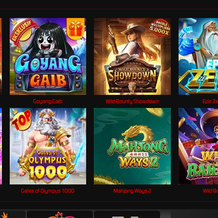
Goyang Gaib
Wild Bounty Showdown
Epic Z
Gates of Olympus 1000
Mahjong Ways 2
Wild B