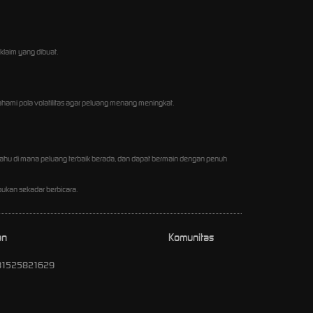
klaim yang dibuat.
hami pola volatilitas agar peluang menang meningkat.
n tahu di mana peluang terbaik berada, dan dapat bermain dengan penuh
bukan sekadar berbicara.
an
Komunitas
81525821629