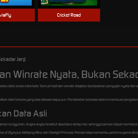
viaFly
Cricket Road
ekadar Janji
n Winrate Nyata, Bukan Sekada
i data, bukan kata-kata. Semua hasil dan winrate disajikan berdasarkan pengujian nyata dan anali
lkan data terbuka yang bisa diakses siapa pun. Pendekatan berbasis data ini membuat pengalaman
an Data Asli
ainan sungguhan. Angka-angka tersebut diperbarui setiap hari, sehingga pemain dapat membaca 
ates of Olympus, Mahjong Wins, dan Starlight Princess. Pemain bisa memantau performa game deng