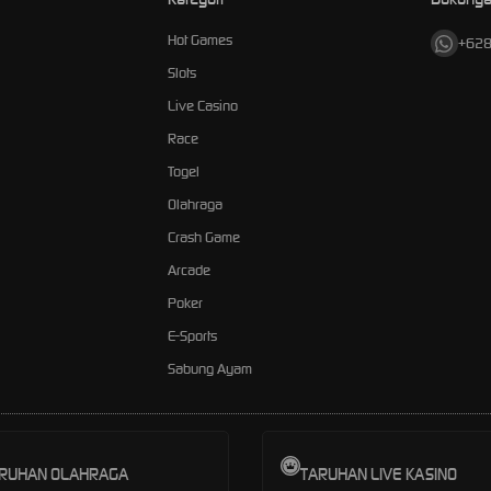
Hot Games
+62
Slots
Live Casino
Race
Togel
Olahraga
Crash Game
Arcade
Poker
E-Sports
Sabung Ayam
RUHAN OLAHRAGA
TARUHAN LIVE KASINO