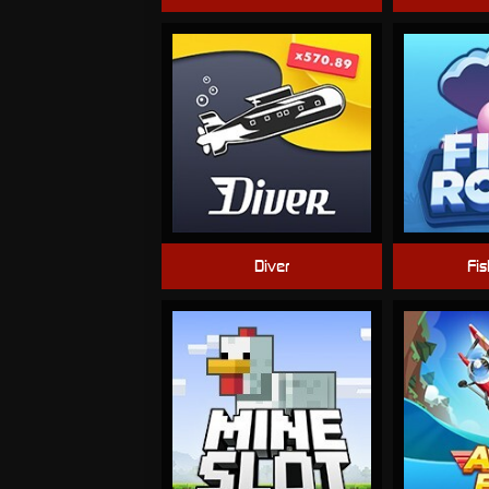
Diver
Fi