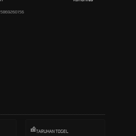
85869260156
TARUHAN TOGEL