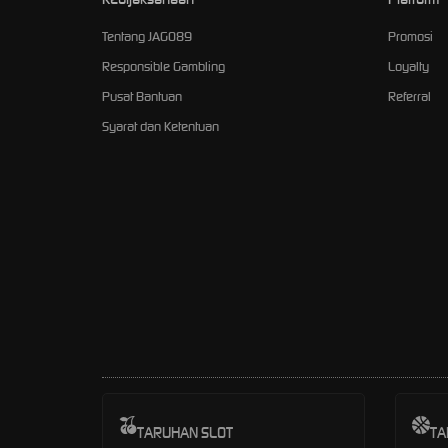
Tentang JAGO89
Promosi
Responsible Gambling
Loyalty
Pusat Bantuan
Referral
Syarat dan Ketentuan
TARUHAN SLOT
TA