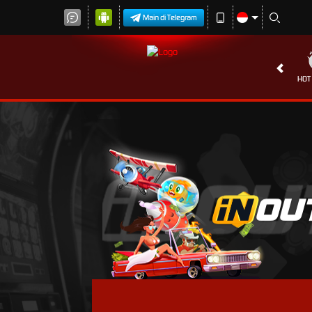
Main di Telegram
HOT