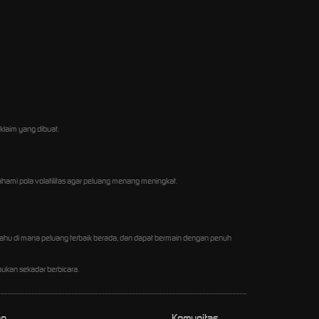
klaim yang dibuat.
hami pola volatilitas agar peluang menang meningkat.
n tahu di mana peluang terbaik berada, dan dapat bermain dengan penuh
bukan sekadar berbicara.
an
Komunitas