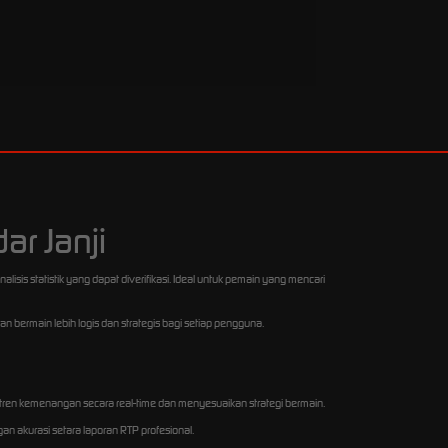
r Janji
sis statistik yang dapat diverifikasi. Ideal untuk pemain yang mencari
 bermain lebih logis dan strategis bagi setiap pengguna.
tren kemenangan secara real-time dan menyesuaikan strategi bermain.
an akurasi setara laporan RTP profesional.